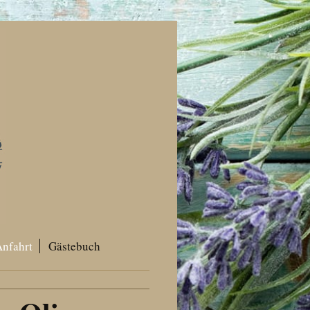
nfahrt
Gästebuch